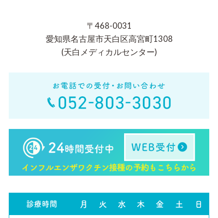
〒468-0031
愛知県名古屋市天白区高宮町1308
(天白メディカルセンター)
診療時間
月
火
水
木
金
土
日